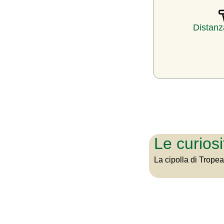
Distanz
Le curiosi
La cipolla di Tropea