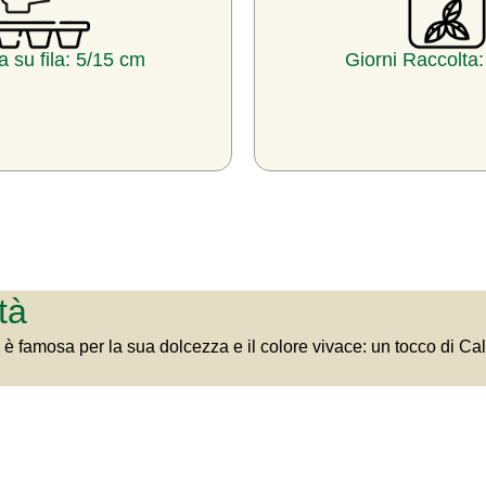
a su fila: 5/15 cm
Giorni Raccolta
tà
 è famosa per la sua dolcezza e il colore vivace: un tocco di Cala